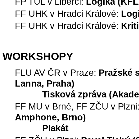
FP TUL v Liberci:
Logika (KF
FF UHK v Hradci Králové:
Log
FF UHK v Hradci Králové:
Kri
WORKSHOPY
FLU AV ČR v Praze:
Pražské s
Lanna, Praha)
Tisková zpráva (Akade
FF MU v Brně, FF ZČU v Plzni
Amphone, Brno)
Plakát