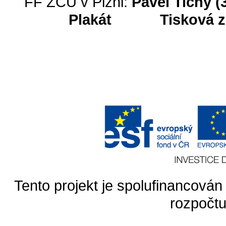
FF ZČU v Plzni:
Pavel Tichý (
Plakát
Tisková 
Tento projekt je spolufinancován
rozpočtu