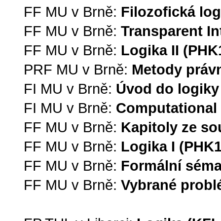
FF MU v Brně:
Filozofická lo
FF MU v Brně:
Transparent I
FF MU v Brně:
Logika II (PHK
PRF MU v Brně:
Metody práv
FI MU v Brně:
Úvod do logiky
FI MU v Brně:
Computational 
FF MU v Brně:
Kapitoly ze s
FF MU v Brně:
Logika I (PHK1
FF MU v Brně:
Formální séman
FF MU v Brně:
Vybrané probl